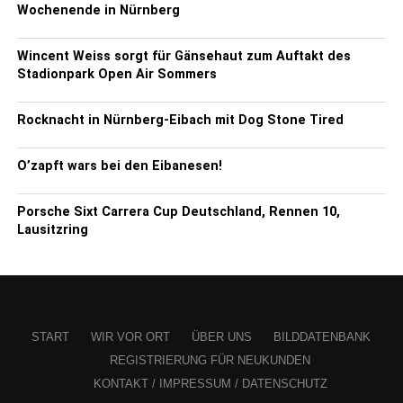
Wochenende in Nürnberg
Wincent Weiss sorgt für Gänsehaut zum Auftakt des
Stadionpark Open Air Sommers
Rocknacht in Nürnberg-Eibach mit Dog Stone Tired
O’zapft wars bei den Eibanesen!
Porsche Sixt Carrera Cup Deutschland, Rennen 10,
Lausitzring
START
WIR VOR ORT
ÜBER UNS
BILDDATENBANK
REGISTRIERUNG FÜR NEUKUNDEN
KONTAKT / IMPRESSUM / DATENSCHUTZ