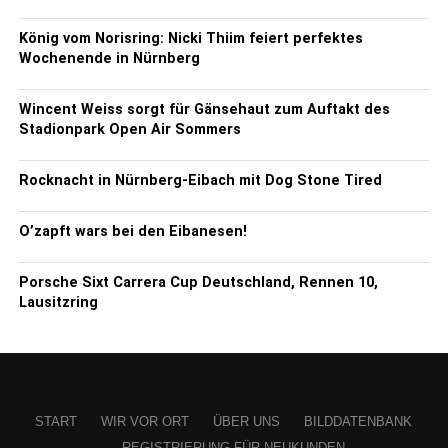
König vom Norisring: Nicki Thiim feiert perfektes
Wochenende in Nürnberg
Wincent Weiss sorgt für Gänsehaut zum Auftakt des
Stadionpark Open Air Sommers
Rocknacht in Nürnberg-Eibach mit Dog Stone Tired
O’zapft wars bei den Eibanesen!
Porsche Sixt Carrera Cup Deutschland, Rennen 10,
Lausitzring
START
WIR VOR ORT
ÜBER UNS
BILDDATENBANK
REGISTRIERUNG FÜR NEUKUNDEN