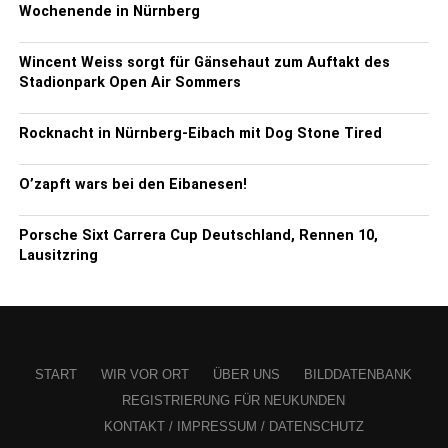
Wochenende in Nürnberg
Wincent Weiss sorgt für Gänsehaut zum Auftakt des
Stadionpark Open Air Sommers
Rocknacht in Nürnberg-Eibach mit Dog Stone Tired
O’zapft wars bei den Eibanesen!
Porsche Sixt Carrera Cup Deutschland, Rennen 10,
Lausitzring
START
WIR VOR ORT
ÜBER UNS
BILDDATENBANK
REGISTRIERUNG FÜR NEUKUNDEN
KONTAKT / IMPRESSUM / DATENSCHUTZ