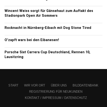
Wincent Weiss sorgt für Gänsehaut zum Auftakt des
Stadionpark Open Air Sommers
Rocknacht in Nürnberg-Eibach mit Dog Stone Tired
O’zapft wars bei den Eibanesen!
Porsche Sixt Carrera Cup Deutschland, Rennen 10,
Lausitzring
START
WIR VOR ORT
ÜBER UNS
BILDDATENBANK
REGISTRIERUNG FÜR NEUKUNDEN
KONTAKT / IMPRESSUM / DATENSCHUTZ