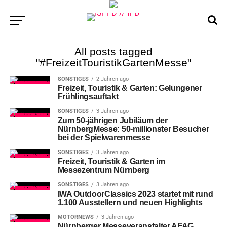
All posts tagged
"#FreizeitTouristikGartenMesse"
SONSTIGES
2 Jahren ago
Freizeit, Touristik & Garten: Gelungener
Frühlingsauftakt
SONSTIGES
3 Jahren ago
Zum 50-jährigen Jubiläum der
NürnbergMesse: 50-millionster Besucher
bei der Spielwarenmesse
SONSTIGES
3 Jahren ago
Freizeit, Touristik & Garten im
Messezentrum Nürnberg
SONSTIGES
3 Jahren ago
IWA OutdoorClassics 2023 startet mit rund
1.100 Ausstellern und neuen Highlights
MOTORNEWS
3 Jahren ago
Nürnberger Messeveranstalter AFAG