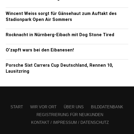
Wincent Weiss sorgt für Gänsehaut zum Auftakt des
Stadionpark Open Air Sommers
Rocknacht in Nürnberg-Eibach mit Dog Stone Tired
O’zapft wars bei den Eibanesen!
Porsche Sixt Carrera Cup Deutschland, Rennen 10,
Lausitzring
START
WIR VOR ORT
ÜBER UNS
BILDDATENBANK
REGISTRIERUNG FÜR NEUKUNDEN
KONTAKT / IMPRESSUM / DATENSCHUTZ