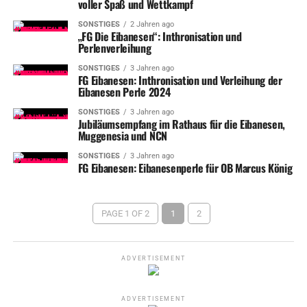
voller Spaß und Wettkampf
SONSTIGES
2 Jahren ago
„FG Die Eibanesen“: Inthronisation und
Perlenverleihung
SONSTIGES
3 Jahren ago
FG Eibanesen: Inthronisation und Verleihung der
Eibanesen Perle 2024
SONSTIGES
3 Jahren ago
Jubiläumsempfang im Rathaus für die Eibanesen,
Muggenesia und NCN
SONSTIGES
3 Jahren ago
FG Eibanesen: Eibanesenperle für OB Marcus König
PAGE 1 OF 2
1
2
ADVERTISEMENT
ADVERTISEMENT