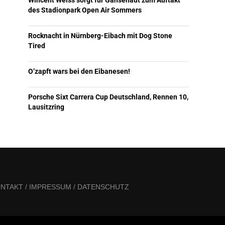
Wincent Weiss sorgt für Gänsehaut zum Auftakt
des Stadionpark Open Air Sommers
Rocknacht in Nürnberg-Eibach mit Dog Stone
Tired
O’zapft wars bei den Eibanesen!
Porsche Sixt Carrera Cup Deutschland, Rennen 10,
Lausitzring
NTAKT / IMPRESSUM / DATENSCHUTZ