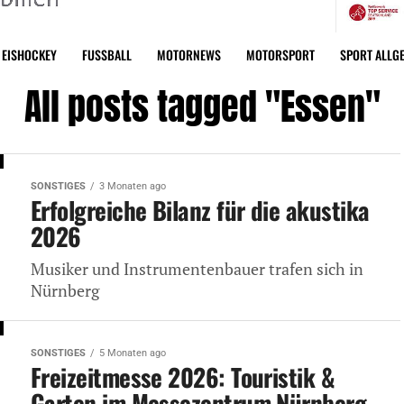
EISHOCKEY
FUSSBALL
MOTORNEWS
MOTORSPORT
SPORT ALLG
All posts tagged "Essen"
SONSTIGES
3 Monaten ago
Erfolgreiche Bilanz für die akustika
2026
Musiker und Instrumentenbauer trafen sich in
Nürnberg
SONSTIGES
5 Monaten ago
Freizeitmesse 2026: Touristik &
Garten im Messezentrum Nürnberg