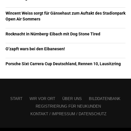
Wincent Weiss sorgt für Gänsehaut zum Auftakt des Stadionpark
Open Air Sommers
Rocknacht in Nürnberg-Eibach mit Dog Stone Tired
O’zapft wars bei den Eibanesen!
Porsche Sixt Carrera Cup Deutschland, Rennen 10, Lausitzring
START
WIR VOR ORT
ÜBER UNS
BILDDATENBANK
REGISTRIERUNG FÜR NEUKUNDEN
KONTAKT / IMPRESSUM / DATENSCHUTZ