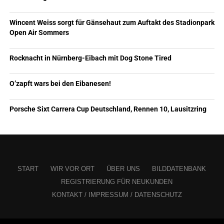
Wincent Weiss sorgt für Gänsehaut zum Auftakt des Stadionpark
Open Air Sommers
Rocknacht in Nürnberg-Eibach mit Dog Stone Tired
O’zapft wars bei den Eibanesen!
Porsche Sixt Carrera Cup Deutschland, Rennen 10, Lausitzring
START
WIR VOR ORT
ÜBER UNS
BILDDATENBANK
REGISTRIERUNG FÜR NEUKUNDEN
KONTAKT / IMPRESSUM / DATENSCHUTZ