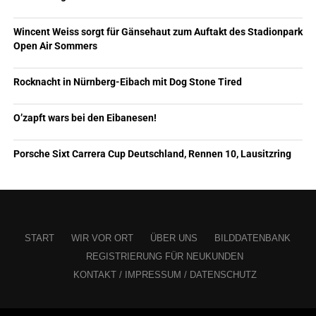
Wincent Weiss sorgt für Gänsehaut zum Auftakt des Stadionpark
Open Air Sommers
Rocknacht in Nürnberg-Eibach mit Dog Stone Tired
O’zapft wars bei den Eibanesen!
Porsche Sixt Carrera Cup Deutschland, Rennen 10, Lausitzring
START
WIR VOR ORT
ÜBER UNS
BILDDATENBANK
REGISTRIERUNG FÜR NEUKUNDEN
KONTAKT / IMPRESSUM / DATENSCHUTZ