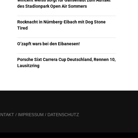
Wincent Weiss sorgt für Gänsehaut zum Auftakt
des Stadionpark Open Air Sommers
Rocknacht in Nürnberg-Eibach mit Dog Stone
Tired
O’zapft wars bei den Eibanesen!
Porsche Sixt Carrera Cup Deutschland, Rennen 10,
Lausitzring
NTAKT / IMPRESSUM / DATENSCHUTZ