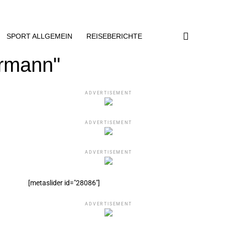
SPORT ALLGEMEIN
REISEBERICHTE
rrmann"
ADVERTISEMENT
ADVERTISEMENT
ADVERTISEMENT
[metaslider id="28086"]
ADVERTISEMENT