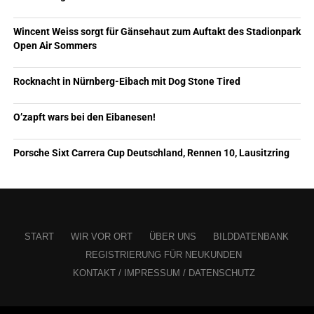
Wincent Weiss sorgt für Gänsehaut zum Auftakt des Stadionpark
Open Air Sommers
Rocknacht in Nürnberg-Eibach mit Dog Stone Tired
O’zapft wars bei den Eibanesen!
Porsche Sixt Carrera Cup Deutschland, Rennen 10, Lausitzring
START
WIR VOR ORT
ÜBER UNS
BILDDATENBANK
REGISTRIERUNG FÜR NEUKUNDEN
KONTAKT / IMPRESSUM / DATENSCHUTZ