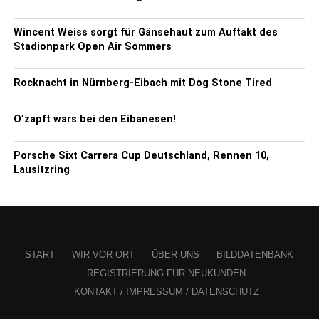
Wincent Weiss sorgt für Gänsehaut zum Auftakt des
Stadionpark Open Air Sommers
Rocknacht in Nürnberg-Eibach mit Dog Stone Tired
O’zapft wars bei den Eibanesen!
Porsche Sixt Carrera Cup Deutschland, Rennen 10,
Lausitzring
START
WIR VOR ORT
ÜBER UNS
BILDDATENBANK
REGISTRIERUNG FÜR NEUKUNDEN
KONTAKT / IMPRESSUM / DATENSCHUTZ