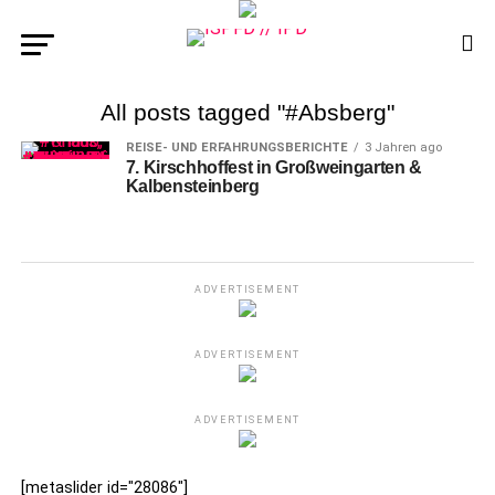
All posts tagged "#Absberg"
REISE- UND ERFAHRUNGSBERICHTE
3 Jahren ago
7. Kirschhoffest in Großweingarten &
Kalbensteinberg
ADVERTISEMENT
ADVERTISEMENT
ADVERTISEMENT
[metaslider id="28086"]