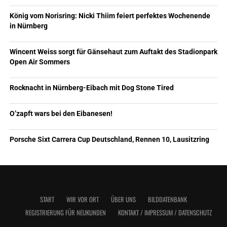
König vom Norisring: Nicki Thiim feiert perfektes Wochenende
in Nürnberg
Wincent Weiss sorgt für Gänsehaut zum Auftakt des Stadionpark
Open Air Sommers
Rocknacht in Nürnberg-Eibach mit Dog Stone Tired
O’zapft wars bei den Eibanesen!
Porsche Sixt Carrera Cup Deutschland, Rennen 10, Lausitzring
START
WIR VOR ORT
ÜBER UNS
BILDDATENBANK
REGISTRIERUNG FÜR NEUKUNDEN
KONTAKT / IMPRESSUM / DATENSCHUTZ