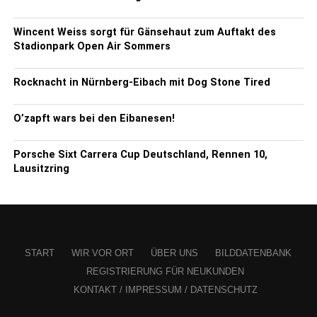
Wincent Weiss sorgt für Gänsehaut zum Auftakt des
Stadionpark Open Air Sommers
Rocknacht in Nürnberg-Eibach mit Dog Stone Tired
O’zapft wars bei den Eibanesen!
Porsche Sixt Carrera Cup Deutschland, Rennen 10,
Lausitzring
START
WIR VOR ORT
ÜBER UNS
BILDDATENBANK
REGISTRIERUNG FÜR NEUKUNDEN
KONTAKT / IMPRESSUM / DATENSCHUTZ