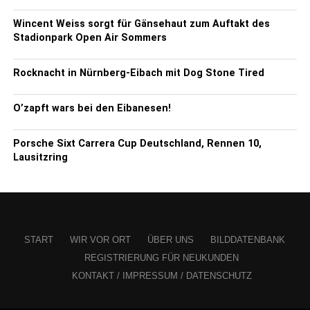
Wincent Weiss sorgt für Gänsehaut zum Auftakt des
Stadionpark Open Air Sommers
Rocknacht in Nürnberg-Eibach mit Dog Stone Tired
O’zapft wars bei den Eibanesen!
Porsche Sixt Carrera Cup Deutschland, Rennen 10,
Lausitzring
START
WIR VOR ORT
ÜBER UNS
BILDDATENBANK
REGISTRIERUNG FÜR NEUKUNDEN
KONTAKT / IMPRESSUM / DATENSCHUTZ